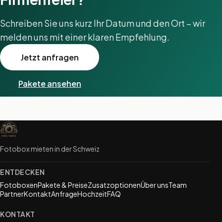
Schreiben Sie uns kurz Ihr Datum und den Ort – wir
melden uns mit einer klaren Empfehlung.
Jetzt anfragen
Pakete ansehen
Fotobox mieten in der Schweiz
ENTDECKEN
Fotoboxen
Pakete & Preise
Zusatzoptionen
Über uns
Team
Partner
Kontakt
Anfrage
Hochzeit
FAQ
KONTAKT